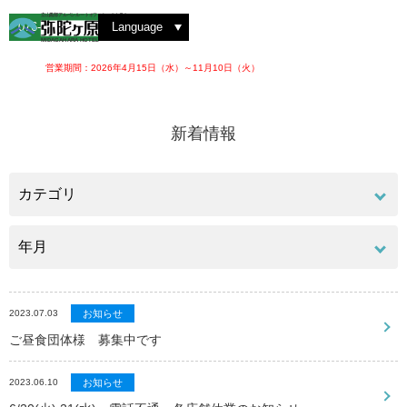
雲海を撮影する
弥陀ヶ原を散策する
洋室ツイン
絶景を見る
紅葉を楽しむ
動植物を観察する
洋室トリプル
レストラン 大日
ホテルでの楽しみ方
ゆっくりと眺める
ロビーラウンジ
四季の魅力
アルペンルートを楽しむ
夜のお楽しみ
和室スイート
立山黒部アルペンルートオフィシャルホテル
076-442-2222
Language
MIDAGAHARA HOTEL
営業期間：2026年4月15日（水）～11月10日（火）
新着情報
2023.07.03
お知らせ
ご昼食団体様 募集中です
2023.06.10
お知らせ