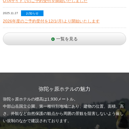
OTAサイトでのご予約受付を開始いたしました
2025.11.27
お知らせ
2026年度のご予約受付を12/1(月)より開始いたします
一覧を見る
弥陀ヶ原ホテルの魅力
弥陀ヶ原ホテルの標高は1,930メートル。
中部山岳国立公園、第一種特別地域にあり、建物の位置、面積、高
さ、外観など自然保護の観点から
周囲の景観を阻害しないよう厳し
い規制のなかで建設されております。