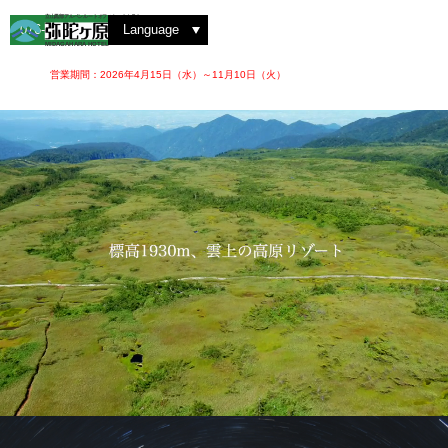
雲海を撮影する
弥陀ヶ原を散策する
洋室ツイン
絶景を見る
紅葉を楽しむ
動植物を観察する
洋室トリプル
レストラン 大日
ホテルでの楽しみ方
ゆっくりと眺める
ロビーラウンジ
四季の魅力
アルペンルートを楽しむ
夜のお楽しみ
和室スイート
立山黒部アルペンルートオフィシャルホテル
076-442-2222
Language
MIDAGAHARA HOTEL
営業期間：2026年4月15日（水）～11月10日（火）