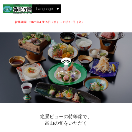
雲海を撮影する
弥陀ヶ原を散策する
洋室ツイン
絶景を見る
紅葉を楽しむ
動植物を観察する
洋室トリプル
レストラン 大日
ホテルでの楽しみ方
ゆっくりと眺める
ロビーラウンジ
四季の魅力
アルペンルートを楽しむ
夜のお楽しみ
和室スイート
立山黒部アルペンルートオフィシャルホテル
076-442-2222
Language
MIDAGAHARA HOTEL
営業期間：2026年4月15日（水）～11月10日（火）
レストラン
絶景ビューの特等席で、
富山の旬をいただく