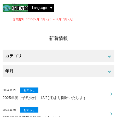
雲海を撮影する
弥陀ヶ原を散策する
洋室ツイン
絶景を見る
紅葉を楽しむ
動植物を観察する
洋室トリプル
レストラン 大日
ホテルでの楽しみ方
ゆっくりと眺める
ロビーラウンジ
四季の魅力
アルペンルートを楽しむ
夜のお楽しみ
和室スイート
立山黒部アルペンルートオフィシャルホテル
076-442-2222
Language
MIDAGAHARA HOTEL
営業期間：2026年4月15日（水）～11月10日（火）
新着情報
2024.11.20
お知らせ
2025年度ご予約受付 12/2(月)より開始いたします
2024.11.06
お知らせ