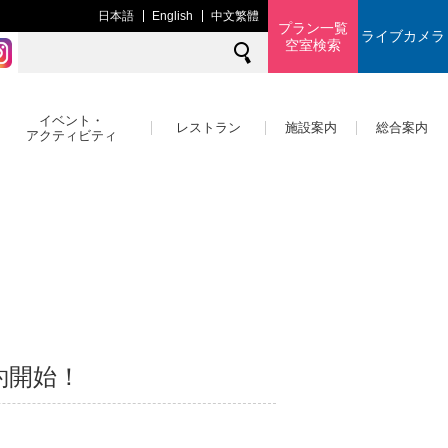
日本語
English
中文繁體
プラン一覧
ライブカメラ
空室検索
イベント・
レストラン
施設案内
総合案内
アクティビティ
約開始！