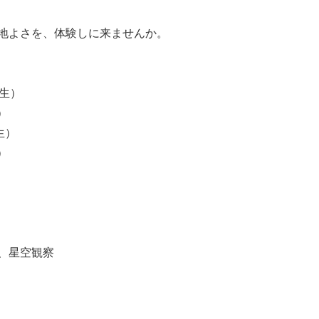
地よさを、体験しに来ませんか。
先生）
）
生）
）
、星空観察