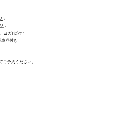
サ込）
サ込）
）、ヨガ代含む
乗車券付き
てご予約ください。