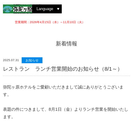
雲海を撮影する
弥陀ヶ原を散策する
洋室ツイン
絶景を見る
紅葉を楽しむ
動植物を観察する
洋室トリプル
レストラン 大日
ホテルでの楽しみ方
ゆっくりと眺める
ロビーラウンジ
四季の魅力
アルペンルートを楽しむ
夜のお楽しみ
和室スイート
立山黒部アルペンルートオフィシャルホテル
076-442-2222
Language
MIDAGAHARA HOTEL
営業期間：2026年4月15日（水）～11月10日（火）
新着情報
2025.07.31
お知らせ
レストラン ランチ営業開始のお知らせ（8/1～）
弥陀ヶ原ホテルをご愛顧いただきまして誠にありがとうございま
す。
表題の件につきまして、8月1日（金）よりランチ営業を開始いたし
ます。