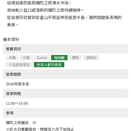
這裡自豪的是用彌陀之原湧水沖泡，
苦味較少且口感清新的彌陀之原特調咖啡。
從這裡可欣賞到從富山平原延伸至能登半島、隨時間變換表情的
美景。
基本資料
餐廳資訊
早餐
中餐
Dinner
咖啡廳
酒吧
須預約
入住房客限定
所有人都可使用
營業期間
2026年度未定
營業時間
11:00～15:00
會場
彌陀之原飯店 1F
※於大日餐廳提供，時間至六月下旬為止