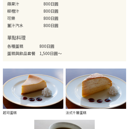
蘋果汁
800日圓
柳橙汁
800日圓
可樂
800日圓
薑汁汽水
800日圓
單點料理
各種蛋糕
800日圓
蛋糕與飲品套餐
1,500日圓～
法式千層蛋糕
起司蛋糕