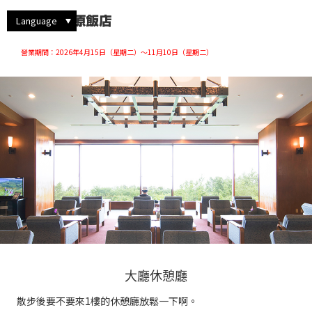
漫步彌陀之原
西式雙床房
觀察動植物
西式三床房
暢遊飯店的方式
仔細欣賞風景
大廳休憩廳
四季的魅力
體驗阿爾卑斯山脈路線
Language
營業期間：2026年4月15日（星期二）～11月10日（星期二）
大廳休憩廳
散步後要不要來1樓的休憩廳放鬆一下啊。