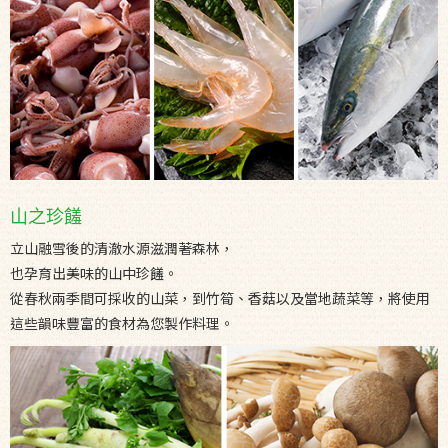
山之珍饈
立山融雪後的清澈水源滋潤著森林，
也孕育出美味的山中珍饈。
從春秋兩季間可採收的山菜，到竹筍、香菇以及當地蔬菜等，將使用
這些韻味豐富的食材為您製作料理。