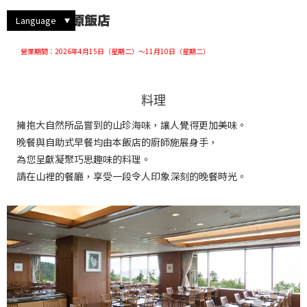
漫步彌陀之原
西式雙床房
觀察動植物
西式三床房
暢遊飯店的方式
仔細欣賞風景
大廳休憩廳
四季的魅力
體驗阿爾卑斯山脈路線
Language
營業期間：2026年4月15日（星期二）～11月10日（星期二）
料理
擁抱大自然所品嘗到的山珍海味，讓人覺得更加美味。
晚餐與自助式早餐均由本飯店的廚師施展身手，
為您呈獻凝聚巧思趣味的料理。
請在山裡的餐廳，享受一段令人印象深刻的晚餐時光。