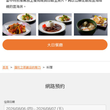
當中特別推薦放上螢烏賊與白蝦生魚片，再以山藥泥做成雲海陪
襯的雲海丼。
大日餐廳
首頁
彌陀之原飯店的魅力
料理
網路預約
住宿日期