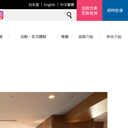
日本語
English
中文繁體
住宿方案
即時影像
空房查詢
覽
活動・各式體驗
餐廳
設施介紹
綜合介紹