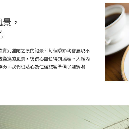
風景，
光
欣賞到彌陀之原的絕景。每個季節均會展現不
迭變換的風景，彷彿心靈也得到澆灌。大廳內
彈奏。我們也貼心為住宿旅客準備了迎賓咖