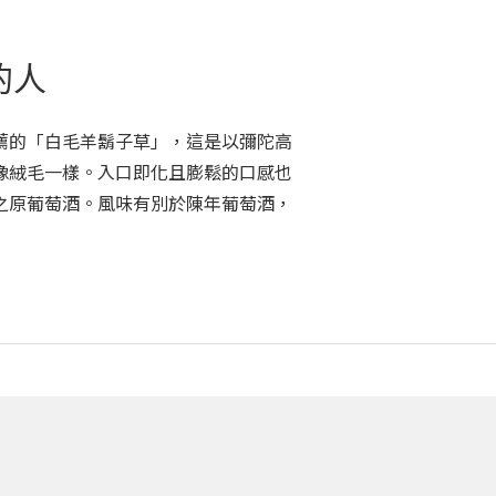
的人
薦的「白毛羊鬍子草」，這是以彌陀高
像絨毛一樣。入口即化且膨鬆的口感也
之原葡萄酒。風味有別於陳年葡萄酒，