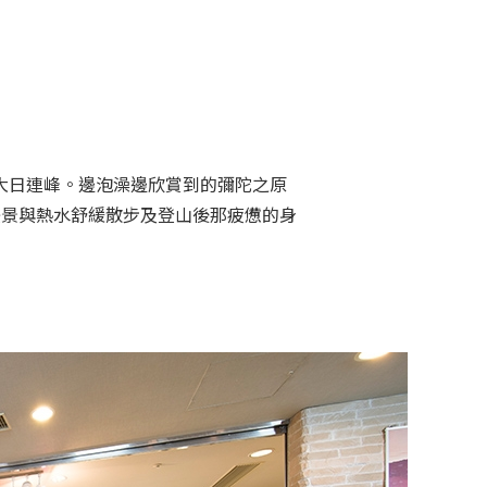
大日連峰。邊泡澡邊欣賞到的彌陀之原
美景與熱水舒緩散步及登山後那疲憊的身