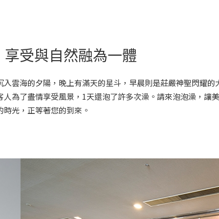
，享受與自然融為一體
沉入雲海的夕陽，晚上有滿天的星斗，早晨則是莊嚴神聖閃耀的
客人為了盡情享受風景，1天還泡了許多次澡。請來泡泡澡，讓
的時光，正等著您的到來。