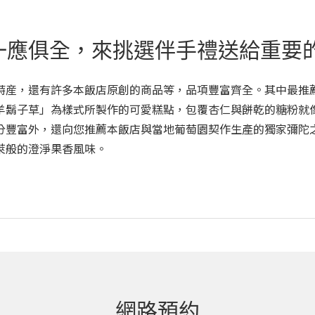
一應俱全，來挑選伴手禮送給重要
特産，還有許多本飯店原創的商品等，品項豐富齊全。其中最推
羊鬍子草」為樣式所製作的可愛糕點，包覆杏仁與餅乾的糖粉就
分豐富外，還向您推薦本飯店與當地葡萄園契作生產的獨家彌陀
萊般的澄淨果香風味。
網路預約